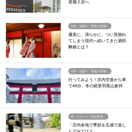
老舗２店へ
名所・旧跡ー「歴史の現場」
優美に、清らかに、つい見惚れ
てしまう現代へ続いてきた酒田
舞娘とは？
名所・旧跡ー「歴史の現場」
行ってみよう！庄内空港から車
で40分、冬の絶景羽黒山参拝
味・グルメー「絶品美食」
「庄内各地で季節を五感で楽し
んでみては？」