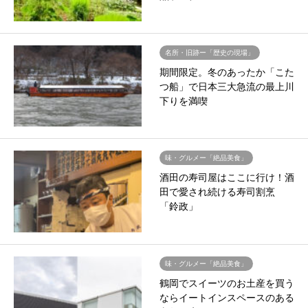
名所・旧跡ー「歴史の現場」
期間限定。冬のあったか「こた
つ船」で日本三大急流の最上川
下りを満喫
味・グルメー「絶品美食」
酒田の寿司屋はここに行け！酒
田で愛され続ける寿司割烹
「鈴政」
味・グルメー「絶品美食」
鶴岡でスイーツのお土産を買う
ならイートインスペースのある