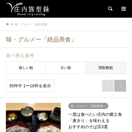
検索
味・グルメー「絶品美食」
味・グルメー「絶品美食」
並べ替え条件
新しい順
古い順
閲覧数順
35件中 1〜10件を表示


味・グルメー「絶品美食」
一度は食べたい庄内の郷土食
「麦きり」を味わえる
おすすめのそば店3選