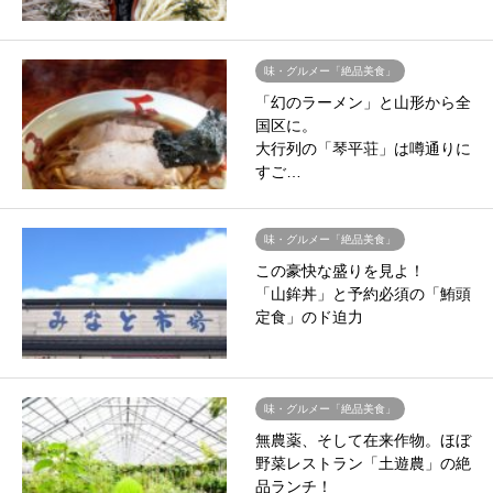
味・グルメー「絶品美食」
「幻のラーメン」と山形から全
国区に。
大行列の「琴平荘」は噂通りに
すご…
味・グルメー「絶品美食」
この豪快な盛りを見よ！
「山鉾丼」と予約必須の「鮪頭
定食」のド迫力
味・グルメー「絶品美食」
無農薬、そして在来作物。ほぼ
野菜レストラン「土遊農」の絶
品ランチ！