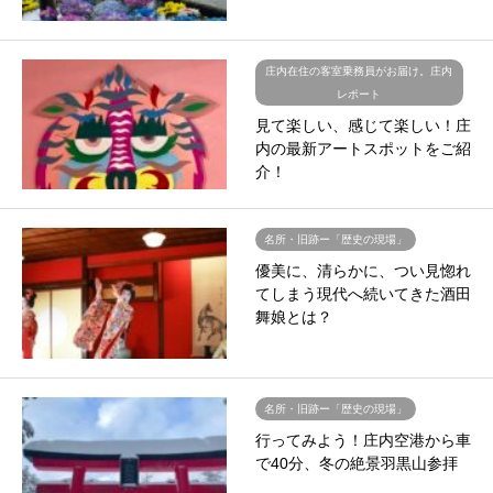
庄内在住の客室乗務員がお届け。庄内
レポート
見て楽しい、感じて楽しい！庄
内の最新アートスポットをご紹
介！
名所・旧跡ー「歴史の現場」
優美に、清らかに、つい見惚れ
てしまう現代へ続いてきた酒田
舞娘とは？
名所・旧跡ー「歴史の現場」
行ってみよう！庄内空港から車
で40分、冬の絶景羽黒山参拝