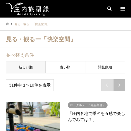
検索
見る・観るー「快楽空間」
見る・観るー「快楽空間」
並べ替え条件
新しい順
古い順
閲覧数順
31件中 1〜10件を表示


味・グルメー「絶品美食」
「庄内各地で季節を五感で楽し
んでみては？」