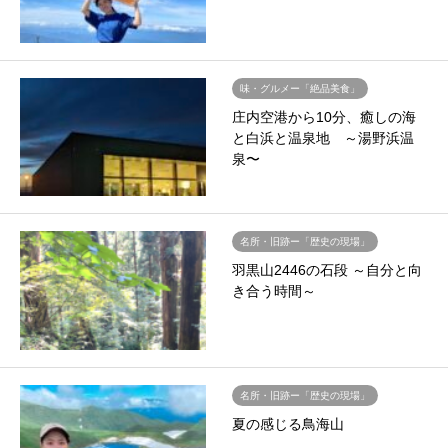
味・グルメー「絶品美食」
庄内空港から10分、癒しの海
と白浜と温泉地 ～湯野浜温
泉〜
名所・旧跡ー「歴史の現場」
羽黒山2446の石段 ～自分と向
き合う時間～
名所・旧跡ー「歴史の現場」
夏の感じる鳥海山