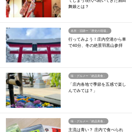
てしまう現代へ続いてきた酒田
舞娘とは？
名所・旧跡ー「歴史の現場」
行ってみよう！庄内空港から車
で40分、冬の絶景羽黒山参拝
味・グルメー「絶品美食」
「庄内各地で季節を五感で楽し
んでみては？」
味・グルメー「絶品美食」
主流は青い？ 庄内で食べられ