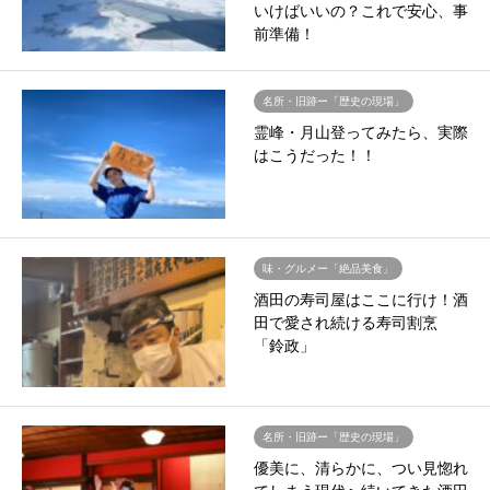
いけばいいの？これで安心、事
前準備！
名所・旧跡ー「歴史の現場」
霊峰・月山登ってみたら、実際
はこうだった！！
味・グルメー「絶品美食」
酒田の寿司屋はここに行け！酒
田で愛され続ける寿司割烹
「鈴政」
名所・旧跡ー「歴史の現場」
優美に、清らかに、つい見惚れ