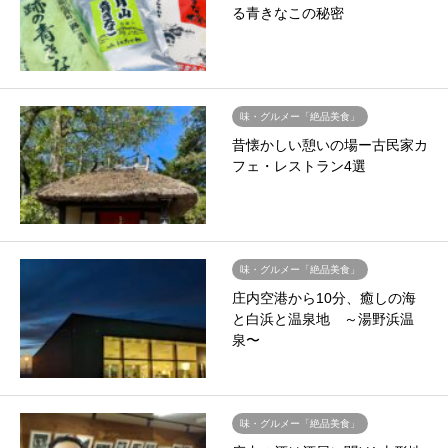
る青きなこの秘密
味・グルメー「絶品美食」
昔懐かしい憩いの場ー古民家カ
フェ・レストラン4選
味・グルメー「絶品美食」
庄内空港から10分、癒しの海
と白浜と温泉地 ～湯野浜温
泉〜
味・グルメー「絶品美食」