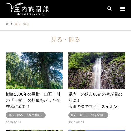
検索
見る・観る
見る・観る
樹齢1500年の巨樹・山五十川
県内一の落差63ｍの滝が目の
の「玉杉」 の想像を超えた存
前に！
在感に感動！
玉簾の滝でマイナスイオン…
見る・観るー「快楽空間」
見る・観るー「快楽空間」
2019.10.11
2019.08.23