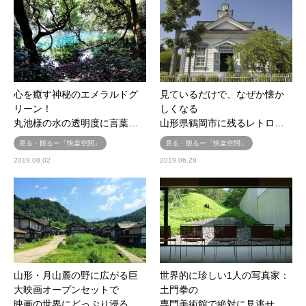
心を癒す神秘のエメラルドグ
見ているだけで、なぜか懐か
リーン！
しくなる
丸池様の水の透明度に言葉…
山形県鶴岡市に残るレトロ…
見る・観るー「快楽空間」
見る・観るー「快楽空間」
2019.08.02
2019.06.28
山形・月山麓の野に広がる巨
世界的に珍しい1人の写真家：
大映画オープンセットで
土門拳の
映画の世界にどっぷり浸る
専門美術館で絶対に見逃せ…