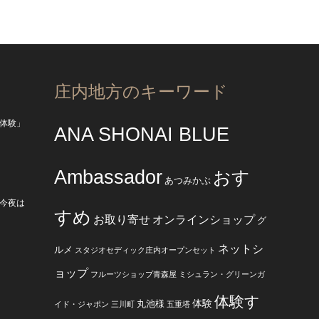
庄内地方のキーワード
体験」
ANA SHONAI BLUE
Ambassador
おす
あつみかぶ
今夜は
すめ
お取り寄せ
オンラインショップ
グ
ネットシ
ルメ
スタジオセディック庄内オープンセット
ョップ
フルーツショップ青森屋
ミシュラン・グリーンガ
体験す
体験
丸池様
イド・ジャポン
三川町
五重塔