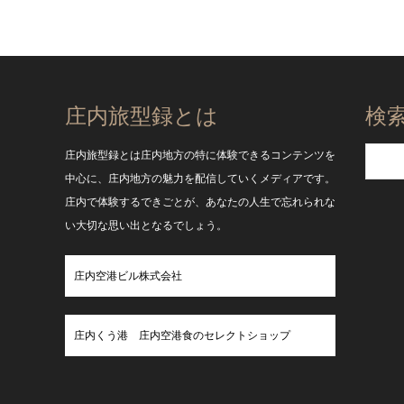
庄内旅型録とは
検
庄内旅型録とは庄内地方の特に体験できるコンテンツを
中心に、庄内地方の魅力を配信していくメディアです。
庄内で体験するできごとが、あなたの人生で忘れられな
い大切な思い出となるでしょう。
庄内空港ビル株式会社
庄内くう港 庄内空港食のセレクトショップ