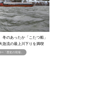
。冬のあったか「こたつ船」
大急流の最上川下りを満喫
跡ー「歴史の現場」