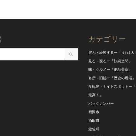
索
カテゴリー
遊ぶ・経験するー「うれしい
見る・観るー「快楽空間」
味・グルメー「絶品美食」
名所・旧跡ー「歴史の現場」
夜観光・ナイトスポットー「
最高！」
バックナンバー
鶴岡市
酒田市
遊佐町