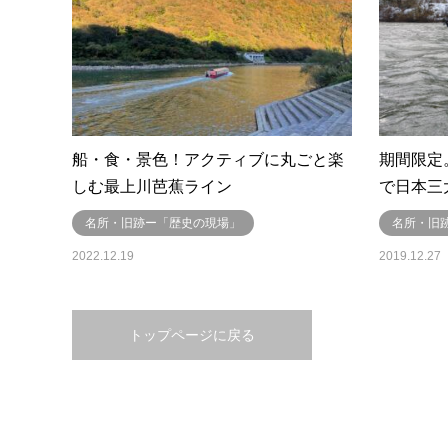
船・食・景色！アクティブに丸ごと楽
期間限定
しむ最上川芭蕉ライン
で日本三
名所・旧跡ー「歴史の現場」
名所・旧
2022.12.19
2019.12.27
トップページに戻る