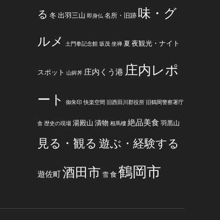
味・グ
る
冬
出羽三山
名所・旧跡
即身仏
ルメ
夜観光・ナイト
夏
土門拳記念館
坂茂
坐禅
庄内レポ
庄内くう港
スポット
山鉾丼
ート
御朱印
快楽空間
旧西田川郡役所
旧鶴岡警察署庁
絶品美食
湯殿山
漬物
羽黒山
舎
歴史の現場
相馬樓
見る・観る
遊ぶ・経験する
鶴岡市
酒田市
遊佐町
食
雪