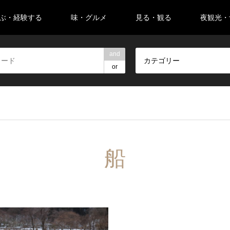
ぶ・経験する
味・グルメ
見る・観る
夜観光・
and
カテゴリー
or
船