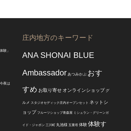
庄内地方のキーワード
体験」
ANA SHONAI BLUE
Ambassador
おす
あつみかぶ
今夜は
すめ
お取り寄せ
オンラインショップ
グ
ネットシ
ルメ
スタジオセディック庄内オープンセット
ョップ
フルーツショップ青森屋
ミシュラン・グリーンガ
体験す
体験
丸池様
イド・ジャポン
三川町
五重塔