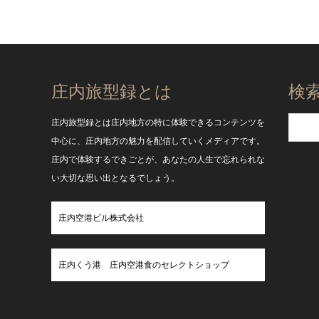
庄内旅型録とは
検
庄内旅型録とは庄内地方の特に体験できるコンテンツを
中心に、庄内地方の魅力を配信していくメディアです。
庄内で体験するできごとが、あなたの人生で忘れられな
い大切な思い出となるでしょう。
庄内空港ビル株式会社
庄内くう港 庄内空港食のセレクトショップ