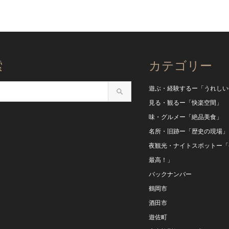
索
カテゴリー
遊ぶ・経験するー「うれしい
見る・観るー「快楽空間」
味・グルメー「絶品美食」
名所・旧跡ー「歴史の現場」
夜観光・ナイトスポットー「
最高！」
バックナンバー
鶴岡市
酒田市
遊佐町