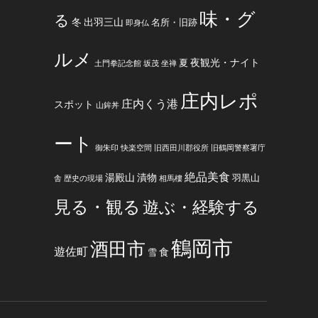
味・グ
る
冬
出羽三山
名所・旧跡
即身仏
ルメ
夜観光・ナイト
夏
土門拳記念館
坂茂
坐禅
庄内レポ
庄内くう港
スポット
山鉾丼
ート
御朱印
快楽空間
旧西田川郡役所
旧鶴岡警察署庁
絶品美食
湯殿山
漬物
羽黒山
舎
歴史の現場
相馬樓
見る・観る
遊ぶ・経験する
鶴岡市
酒田市
遊佐町
食
雪