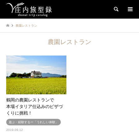
検索
農園レストラン
農園レストラン
鶴岡の農園レストランで
本場イタリア仕込みのピザづ
くりに挑戦！
遊ぶ・経験するー「うれしい体験」
2019.09.12