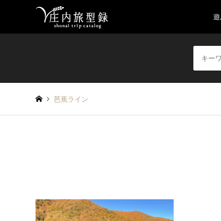
遊
芭蕉ライン