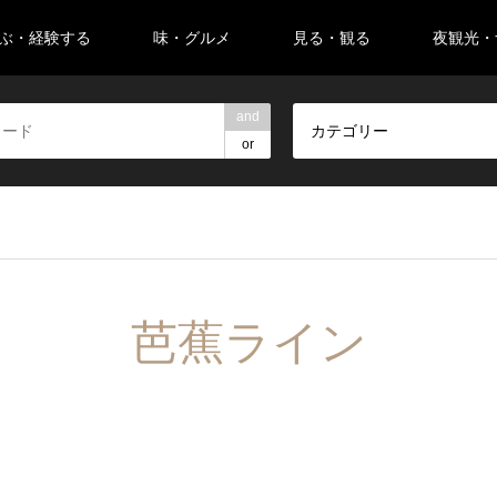
ぶ・経験する
味・グルメ
見る・観る
夜観光・
and
カテゴリー
or
芭蕉ライン