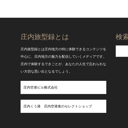
庄内旅型録とは
検
庄内旅型録とは庄内地方の特に体験できるコンテンツを
中心に、庄内地方の魅力を配信していくメディアです。
庄内で体験するできごとが、あなたの人生で忘れられな
い大切な思い出となるでしょう。
庄内空港ビル株式会社
庄内くう港 庄内空港食のセレクトショップ