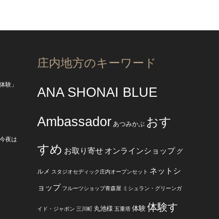
庄内地方のキーワード
体験」
ANA SHONAI BLUE
Ambassador
おす
あつみかぶ
今夜は
すめ
お取り寄せ
オンラインショップ
グ
ネットシ
ルメ
スタジオセディック庄内オープンセット
ョップ
フルーツショップ青森屋
ミシュラン・グリーンガ
体験す
体験
丸池様
イド・ジャポン
三川町
五重塔