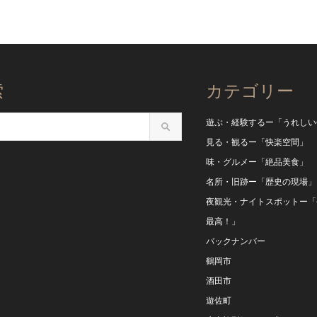
索
カテゴリー
遊ぶ・経験するー「うれしい
見る・観るー「快楽空間」
味・グルメー「絶品美食」
名所・旧跡ー「歴史の現場」
夜観光・ナイトスポットー「
最高！」
バックナンバー
鶴岡市
酒田市
遊佐町