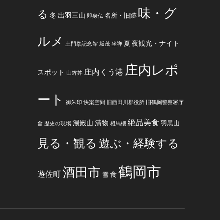
味・グ
る
冬
出羽三山
名所・旧跡
即身仏
ルメ
夜観光・ナイト
夏
土門拳記念館
坂茂
坐禅
庄内レポ
庄内くう港
スポット
山鉾丼
ート
御朱印
快楽空間
旧西田川郡役所
旧鶴岡警察署庁
絶品美食
湯殿山
漬物
羽黒山
舎
歴史の現場
相馬樓
見る・観る
遊ぶ・経験する
鶴岡市
酒田市
遊佐町
食
雪