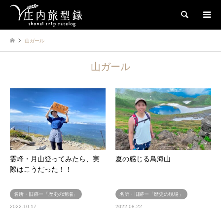
検索
山ガール
山ガール
霊峰・月山登ってみたら、実
夏の感じる鳥海山
際はこうだった！！
名所・旧跡ー「歴史の現場」
名所・旧跡ー「歴史の現場」
2022.10.17
2022.08.22