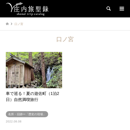
検索
口ノ宮
口ノ宮
車で巡る！夏の遊佐町（1泊2
日）自然満喫旅行
名所・旧跡ー「歴史の現場」
2022.08.08