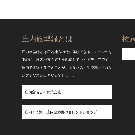
庄内旅型録とは
検
庄内旅型録とは庄内地方の特に体験できるコンテンツを
中心に、庄内地方の魅力を配信していくメディアです。
庄内で体験するできごとが、あなたの人生で忘れられな
い大切な思い出となるでしょう。
庄内空港ビル株式会社
庄内くう港 庄内空港食のセレクトショップ