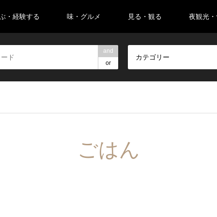
ぶ・経験する
味・グルメ
見る・観る
夜観光・
and
カテゴリー
or
ごはん