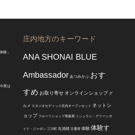
庄内地方のキーワード
体験」
ANA SHONAI BLUE
Ambassador
おす
あつみかぶ
今夜は
すめ
お取り寄せ
オンラインショップ
グ
ネットシ
ルメ
スタジオセディック庄内オープンセット
ョップ
フルーツショップ青森屋
ミシュラン・グリーンガ
体験す
体験
丸池様
イド・ジャポン
三川町
五重塔