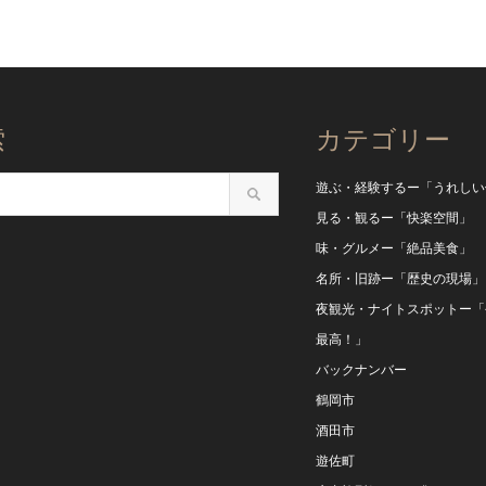
索
カテゴリー
遊ぶ・経験するー「うれしい
見る・観るー「快楽空間」
味・グルメー「絶品美食」
名所・旧跡ー「歴史の現場」
夜観光・ナイトスポットー「
最高！」
バックナンバー
鶴岡市
酒田市
遊佐町