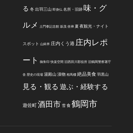
味・グ
る
冬
出羽三山
名所・旧跡
即身仏
ルメ
夜観光・ナイト
夏
土門拳記念館
坂茂
坐禅
庄内レポ
庄内くう港
スポット
山鉾丼
ート
御朱印
快楽空間
旧西田川郡役所
旧鶴岡警察署庁
絶品美食
湯殿山
漬物
羽黒山
舎
歴史の現場
相馬樓
見る・観る
遊ぶ・経験する
鶴岡市
酒田市
遊佐町
食
雪