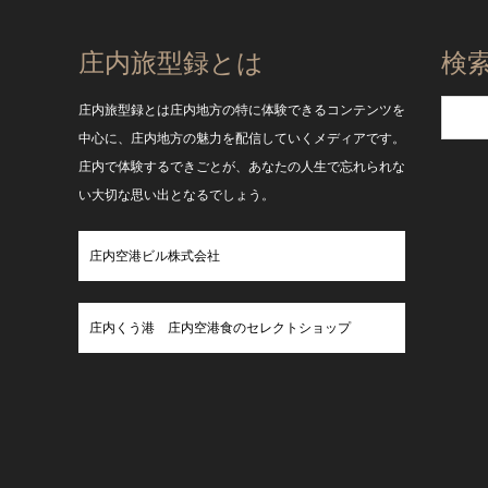
庄内旅型録とは
検
庄内旅型録とは庄内地方の特に体験できるコンテンツを
中心に、庄内地方の魅力を配信していくメディアです。
庄内で体験するできごとが、あなたの人生で忘れられな
い大切な思い出となるでしょう。
庄内空港ビル株式会社
庄内くう港 庄内空港食のセレクトショップ