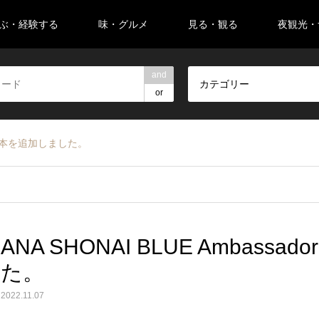
ぶ・経験する
味・グルメ
見る・観る
夜観光・
and
カテゴリー
or
の記事1本を追加しました。
ANA SHONAI BLUE Ambas
た。
2022.11.07