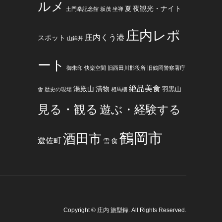
ルメ
夜観光・ナイト
夏
土門拳記念館
坂茂
坐禅
庄内レポ
庄内くう港
スポット
山鉾丼
ート
御朱印
快楽空間
旧西田川郡役所
旧鶴岡警察署庁
絶品美食
湯殿山
漬物
羽黒山
舎
歴史の現場
相馬樓
見る・観る
遊ぶ・経験する
鶴岡市
酒田市
遊佐町
食
雪
Copyright
©
庄内 旅型録
. All Rights Reserved.