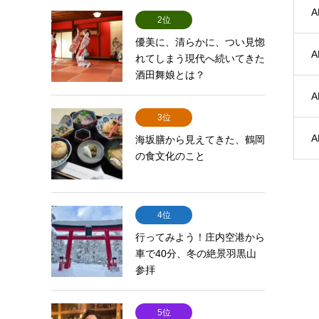
A
2位
優美に、清らかに、つい見惚
A
れてしまう現代へ続いてきた
酒田舞娘とは？
A
3位
A
海坂膳から見えてきた、鶴岡
の食文化のこと
4位
行ってみよう！庄内空港から
車で40分、冬の絶景羽黒山
参拝
5位