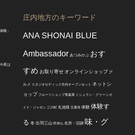
庄内地方のキーワード
体験」
ANA SHONAI BLUE
Ambassador
おす
あつみかぶ
今夜は
すめ
お取り寄せ
オンラインショップ
グ
ネットシ
ルメ
スタジオセディック庄内オープンセット
ョップ
フルーツショップ青森屋
ミシュラン・グリーンガ
体験す
体験
丸池様
イド・ジャポン
三川町
五重塔
味・グ
る
冬
出羽三山
名所・旧跡
即身仏