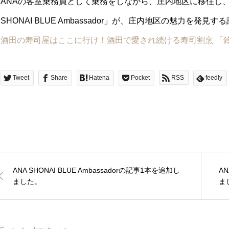
ANAの客室乗務員として乗務をしながら、庄内地区に移住し、
SHONAI BLUE Ambassador」が、庄内地区の魅力を発
酒田の寿司屋はここに行け！酒田で愛され続ける寿司割烹 「
Tweet
Share
Hatena
Pocket
RSS
feedly
ANA SHONAI BLUE Ambassadorの記事1本を追加し
AN
ました。
ま