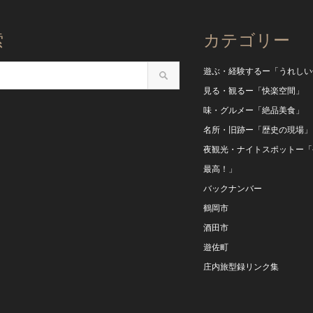
索
カテゴリー
遊ぶ・経験するー「うれしい
見る・観るー「快楽空間」
味・グルメー「絶品美食」
名所・旧跡ー「歴史の現場」
夜観光・ナイトスポットー「
最高！」
バックナンバー
鶴岡市
酒田市
遊佐町
庄内旅型録リンク集