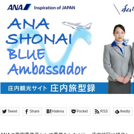
Tweet
Share
Hatena
Pocket
RSS
feedly